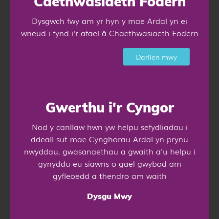
Caethwasiaeth Fodern
Dysgwch fwy am yr hyn y mae Ardal yn ei
wneud i fynd i'r afael â Chaethwasiaeth Fodern
Darllen mwy
Gwerthu i'r Cyngor
Nod y canllaw hwn yw helpu sefydliadau i
ddeall sut mae Cynghorau Ardal yn prynu
nwyddau, gwasanaethau a gwaith a'u helpu i
gynyddu eu siawns o gael gwybod am
gyfleoedd a thendro am waith
Dysgu Mwy