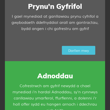
Prynu'n Gyfrifol
I gael mynediad at ganllawiau prynu cyfrifol a
gwybodaeth ddefnyddiol arall am gontractau,
bydd angen i chi gofrestru am gyfrif
Darllen mwy
Adnoddau
Cofrestrwch am gyfrif newydd a chael
mynediad i'n hardal Adnoddau, sy'n cynnwys
canllawiau ymarferol, ffurflenni, a dolenni i'r
holl offer sydd eu hangen arnoch i ddechrau