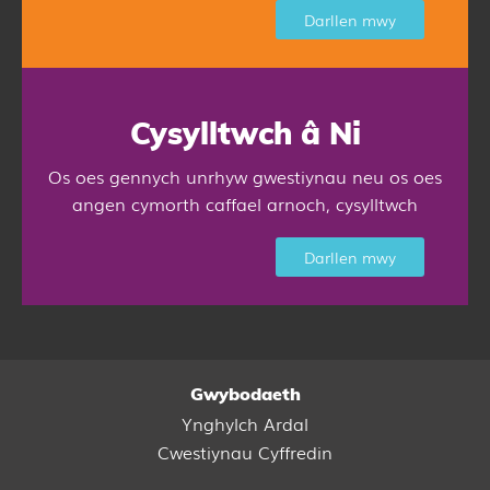
Darllen mwy
Cysylltwch â Ni
Os oes gennych unrhyw gwestiynau neu os oes
angen cymorth caffael arnoch, cysylltwch
Darllen mwy
Gwybodaeth
Ynghylch Ardal
Cwestiynau Cyffredin