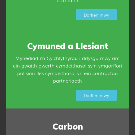
eich taith
Darllen mwy
Cymuned a Llesiant
Mynediad i'n Cylchlythyrau i ddysgu mwy am
ein gwaith gwerth cymdeithasol sy'n ymgorffori
polisïau lles cymdeithasol yn ein contractau
partneriaeth
Darllen mwy
Carbon