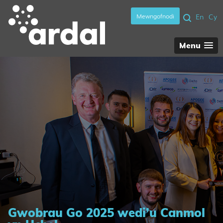
Mewngofnodi
En
Cy
Menu
Gwobrau Go 2025 wedi’u Canmol