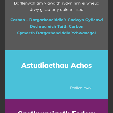
Darllenwch am y gwaith rydyn ni'n ei wneud
drwy glicio ar y dolenni isod
Carbon - Datgarboneiddio'r Gadwyn Gyflenwi
Dechrau eich Taith Carbon
Cymorth Datgarboneiddio Ychwanegol
Astudiaethau Achos
Darllen mwy