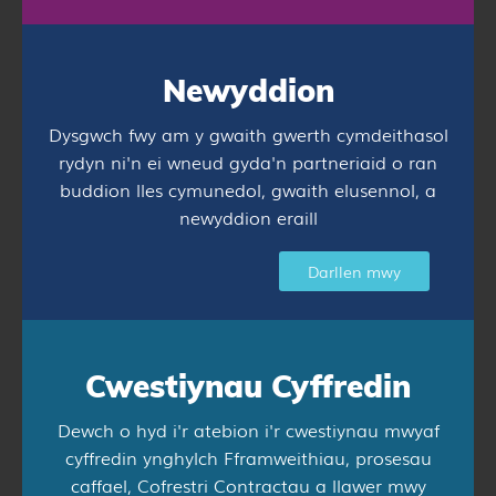
Newyddion
Dysgwch fwy am y gwaith gwerth cymdeithasol
rydyn ni'n ei wneud gyda'n partneriaid o ran
buddion lles cymunedol, gwaith elusennol, a
newyddion eraill
Darllen mwy
Cwestiynau Cyffredin
Dewch o hyd i'r atebion i'r cwestiynau mwyaf
cyffredin ynghylch Fframweithiau, prosesau
caffael, Cofrestri Contractau a llawer mwy