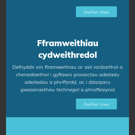
Darllen mwy
Fframweithiau
cydweithredol
Defnyddir ein fframweithiau ar sail ranbarthol a
chenedlaethol i gyflawni prosiectau adeiladu
adeiladau a phriffyrdd, ac i ddarparu
gwasanaethau technegol a phroffesiynol
Darllen mwy