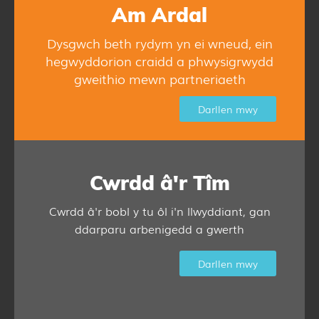
Am Ardal
Dysgwch beth rydym yn ei wneud, ein
hegwyddorion craidd a phwysigrwydd
gweithio mewn partneriaeth
Darllen mwy
Cwrdd â'r Tîm
Cwrdd â'r bobl y tu ôl i'n llwyddiant, gan
ddarparu arbenigedd a gwerth
Darllen mwy