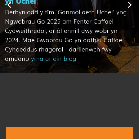
yn Uchel
Sleid Blaenorol
Sleid
Derbyniodd y tîm 'Ganmoliaeth Uchel' yng
Ngwobrau Go 2025 am Fenter Caffael
Cydweithredol, ar ôl ennill dwy wobr yn
2024. Mae Gwobrau Go yn dathlu Caffael
Cyhoeddus rhagorol - darllenwch fwy
amdano
yma ar ein blog